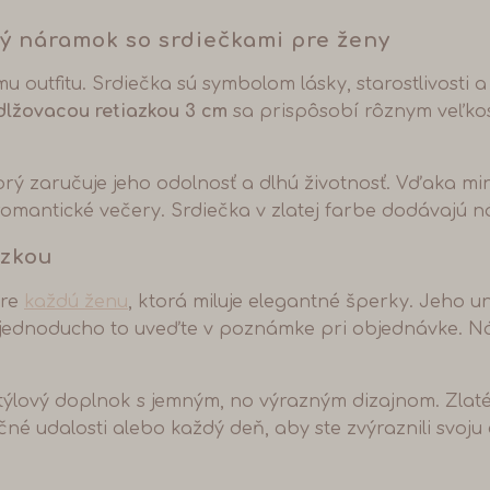
tý náramok so srdiečkami pre ženy
u outfitu. Srdiečka sú symbolom lásky, starostlivosti 
dlžovacou retiazkou 3 cm
sa prispôsobí rôznym veľkost
orý zaručuje jeho odolnosť a dlhú životnosť. Vďaka mi
 romantické večery. Srdiečka v zlatej farbe dodávajú 
azkou
pre
každú ženu
, ktorá miluje elegantné šperky. Jeho 
u, jednoducho to uveďte v poznámke pri objednávke. 
 štýlový doplnok s jemným, no výrazným dizajnom. Zl
é udalosti alebo každý deň, aby ste zvýraznili svoju 