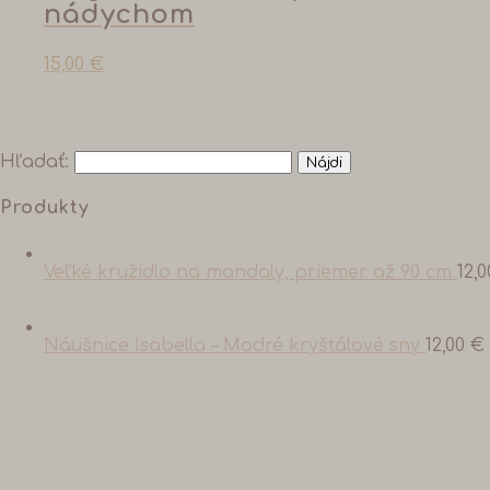
nádychom
15,00
€
Hľadať:
Produkty
Veľké kružidlo na mandaly, priemer až 90 cm
12,
Náušnice Isabella – Modré kryštálové sny
12,00
€