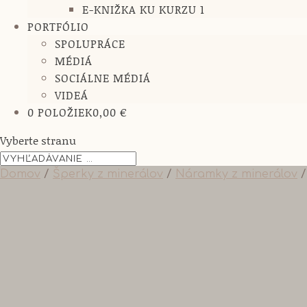
E-KNIŽKA KU KURZU 1
PORTFÓLIO
SPOLUPRÁCE
MÉDIÁ
SOCIÁLNE MÉDIÁ
VIDEÁ
0 POLOŽIEK
0,00 €
Vyberte stranu
Domov
/
Šperky z minerálov
/
Náramky z minerálov
/