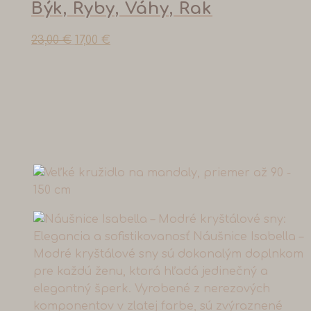
Býk, Ryby, Váhy, Rak
23,00
€
17,00
€