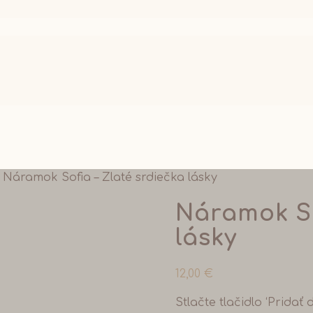
 Náramok Sofia – Zlaté srdiečka lásky
Náramok So
lásky
12,00
€
Stlačte tlačidlo ‘Pridať