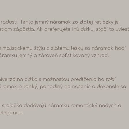
a radosti. Tento jemný
náramok zo zlatej retiazky
je
iam zápästia. Ak preferujete inú dĺžku, stačí to uviesť
nimalistickému štýlu a zlatému lesku sa náramok hodí
náramku jemný a zároveň sofistikovaný vzhľad.
univerzálna dĺžka s možnosťou predĺženia ho robí
Náramok je ľahký, pohodlný na nosenie a dokonale sa
até srdiečka dodávajú náramku romantický nádych a
eleganciu.