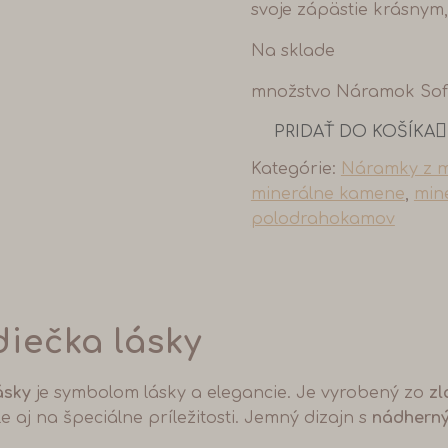
svoje zápästie krásny
Na sklade
množstvo Náramok Sofia
PRIDAŤ DO KOŠÍKA
Kategórie:
Náramky z m
minerálne kamene
,
min
polodrahokamov
diečka lásky
lásky
je symbolom lásky a elegancie. Je vyrobený zo
zl
 aj na špeciálne príležitosti. Jemný dizajn s
nádherný