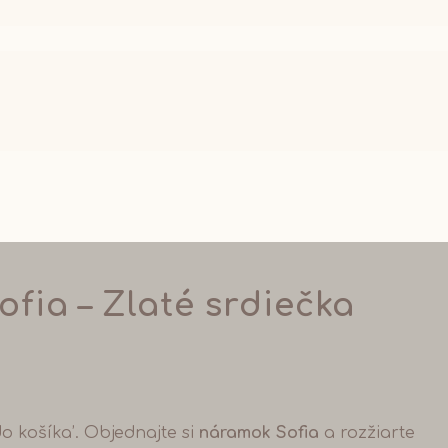
fia – Zlaté srdiečka
 do košíka’. Objednajte si
náramok Sofia
a rozžiarte