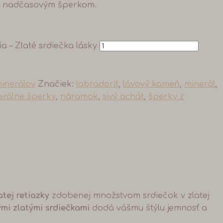
m, nadčasovým šperkom.
 – Zlaté srdiečka lásky
inerálov
Značiek:
labradorit
,
lávový kameň
,
minerál
,
erálne šperky
,
náramok
,
sivý achát
,
šperky z
atej retiazky
zdobenej množstvom srdiečok v zlatej
mi zlatými srdiečkami
dodá vášmu štýlu jemnosť a