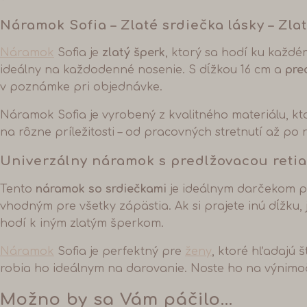
Náramok Sofia – Zlaté srdiečka lásky
–
Zla
Náramok
Sofia je
zlatý šperk
, ktorý sa hodí ku každém
ideálny na každodenné nosenie. S dĺžkou 16 cm a
pre
v poznámke pri objednávke.
Náramok Sofia je vyrobený z kvalitného materiálu, kt
na rôzne príležitosti – od pracovných stretnutí až po
Univerzálny náramok s predlžovacou reti
Tento
náramok so srdiečkami
je ideálnym darčekom 
vhodným pre všetky zápästia. Ak si prajete inú dĺžk
hodí k iným zlatým šperkom.
Náramok
Sofia je perfektný pre
ženy
, ktoré hľadajú
robia ho ideálnym na darovanie. Noste ho na výnimočn
Možno by sa Vám páčilo…