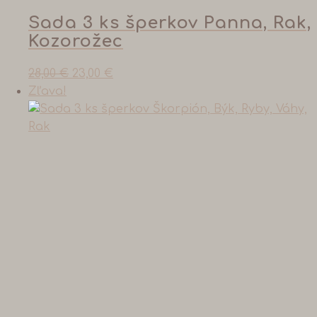
Sada 3 ks šperkov Panna, Rak,
Kozorožec
28,00
€
23,00
€
Zľava!