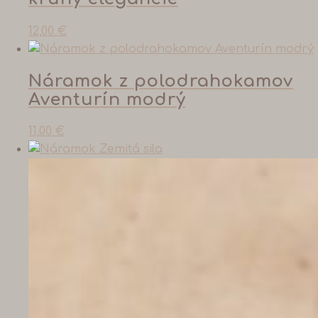
12,00
€
Náramok z polodrahokamov
Aventurín modrý
11,00
€