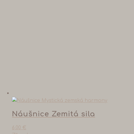
Náušnice Zemitá sila
6,00
€