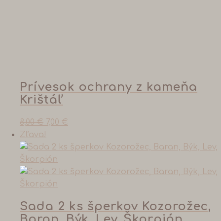
Prívesok ochrany z kameňa
Krištáľ
8,00
€
7,00
€
Zľava!
Sada 2 ks šperkov Kozorožec,
Baran, Býk, Lev, Škorpión