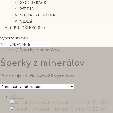
SPOLUPRÁCE
MÉDIÁ
SOCIÁLNE MÉDIÁ
VIDEÁ
0 POLOŽIEK
0,00 €
Vyberte stranu
Domov
/ Šperky z minerálov
Šperky z minerálov
Zobrazuje sa všetkych 38 výsledkov
Zľava!