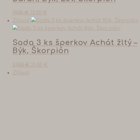
19,00
€
12,00
€
Zľava!
Sada 3 ks šperkov Achát žltý –
Býk, Škorpión
27,00
€
21,00
€
Zľava!