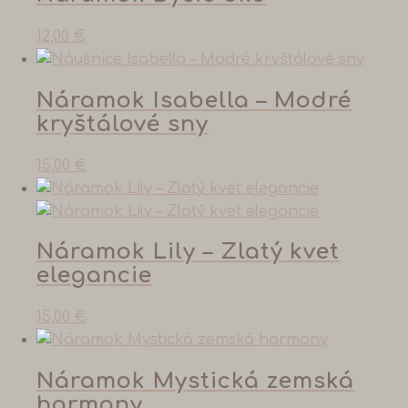
12,00
€
Náramok Isabella – Modré
kryštálové sny
15,00
€
Náramok Lily – Zlatý kvet
elegancie
15,00
€
Náramok Mystická zemská
harmony