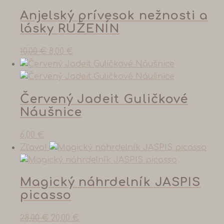
Anjelský prívesok nežnosti a
lásky RUŽENÍN
10,00
€
8,00
€
Červený Jadeit Guličkové
Náušnice
6,00
€
Zľava!
Magický náhrdelník JASPIS
picasso
28,00
€
20,00
€