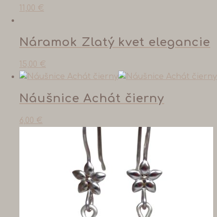
11,00
€
Náramok Zlatý kvet elegancie
15,00
€
Náušnice Achát čierny
6,00
€