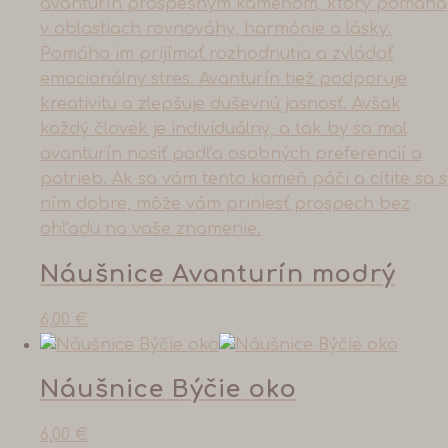
Náušnice Avanturín modrý
6,00
€
Náušnice Býčie oko
6,00
€