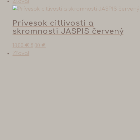
Zľava!
Prívesok citlivosti a
skromnosti JASPIS červený
10,00
€
8,00
€
Zľava!