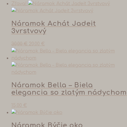
Zľava!
Náramok Achát Jadeit
3vrstvový
30,00
€
20,00
€
Náramok Bella – Biela
elegancia so zlatým nádychom
15,00
€
Náramok Býčie oko