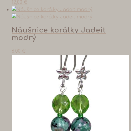
12,00
€
Náušnice korálky Jadeit
modrý
6,00
€