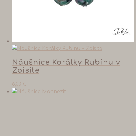
Náušnice Korálky Rubínu v
Zoisite
6,00
€