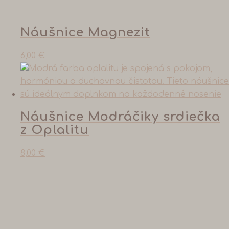
Náušnice Magnezit
6,00
€
Náušnice Modráčiky srdiečka
z Oplalitu
8,00
€