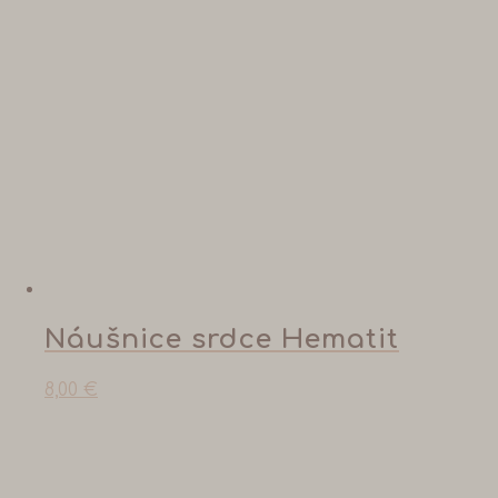
Náušnice srdce Hematit
8,00
€