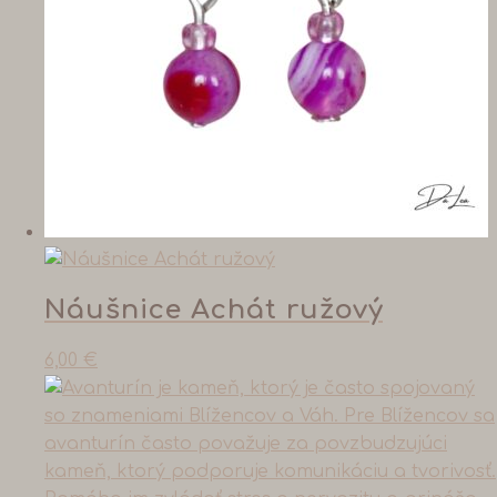
Náušnice Achát ružový
6,00
€