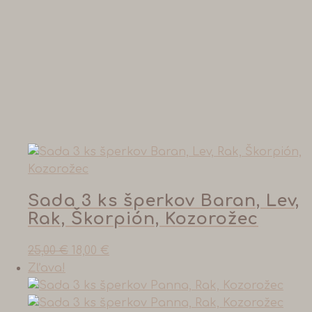
Sada 3 ks šperkov Baran, Lev,
Rak, Škorpión, Kozorožec
25,00
€
18,00
€
Zľava!