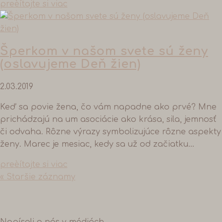
preèítajte si viac
Šperkom v našom svete sú ženy
(oslavujeme Deň žien)
2.03.2019
Keď sa povie žena, čo vám napadne ako prvé? Mne
prichádzajú na um asociácie ako krása, sila, jemnosť
či odvaha. Rôzne výrazy symbolizujúce rôzne aspekty
ženy. Marec je mesiac, kedy sa už od začiatku...
preèítajte si viac
« Staršie záznamy
Napísali o nás v médiách