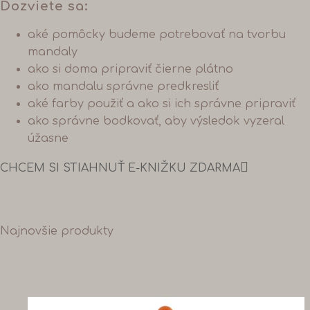
Dozviete sa:
aké pomôcky budeme potrebovať na tvorbu
mandaly
ako si doma pripraviť čierne plátno
ako mandalu správne predkresliť
aké farby použiť a ako si ich správne pripraviť
ako správne bodkovať, aby výsledok vyzeral
úžasne
CHCEM SI STIAHNUŤ E-KNIŽKU ZDARMA
Najnovšie produkty