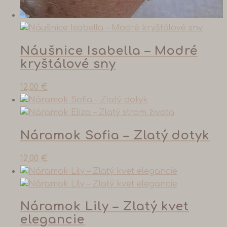
Náušnice Isabella – Modré
kryštálové sny
12,00
€
Náramok Sofia – Zlatý dotyk
12,00
€
Náramok Lily – Zlatý kvet
elegancie