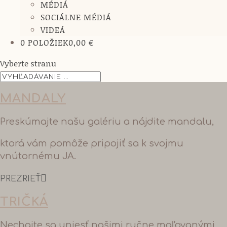
MÉDIÁ
SOCIÁLNE MÉDIÁ
VIDEÁ
0 POLOŽIEK
0,00 €
Vyberte stranu
MANDALY
Preskúmajte našu galériu a nájdite mandalu,
ktorá vám pomôže pripojiť sa k svojmu
vnútornému JA.
PREZRIEŤ
TRIČKÁ
Nechajte sa uniesť našimi ručne maľovanými