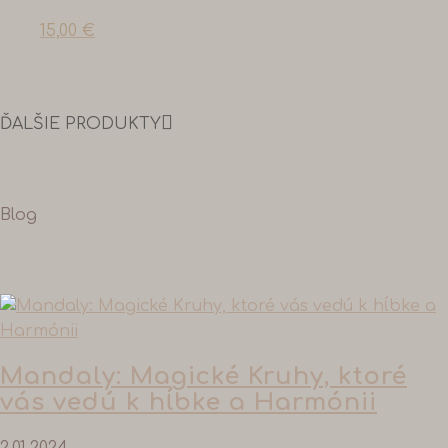
15,00
€
ĎALŠIE PRODUKTY
Blog
Mandaly: Magické Kruhy, ktoré
vás vedú k hĺbke a Harmónii