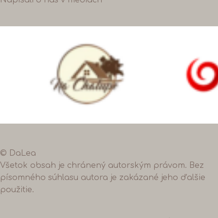
© DaLea
Všetok obsah je chránený autorským právom. Bez
písomného súhlasu autora je zakázané jeho ďalšie
použitie.