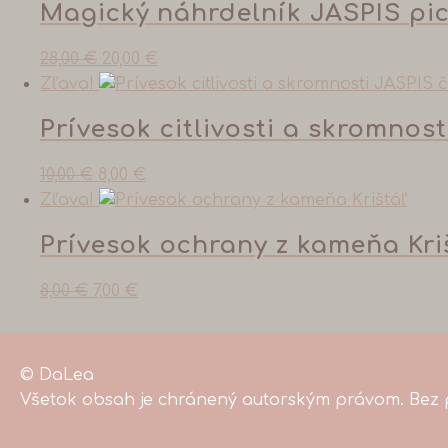
Magický náhrdelník JASPIS pi
28,00
€
20,00
€
Zľava!
Prívesok citlivosti a skromnos
10,00
€
8,00
€
Zľava!
Prívesok ochrany z kameňa Kri
8,00
€
7,00
€
© DaLea
Všetok obsah je chránený autorským právom. Bez p