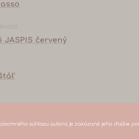
casso
ti JASPIS červený
štáľ
ísomného súhlasu autora je zakázané jeho ďalšie pou