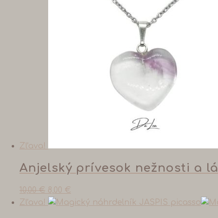
Zľava!
Anjelský prívesok nežnosti a 
10,00
€
8,00
€
Zľava!