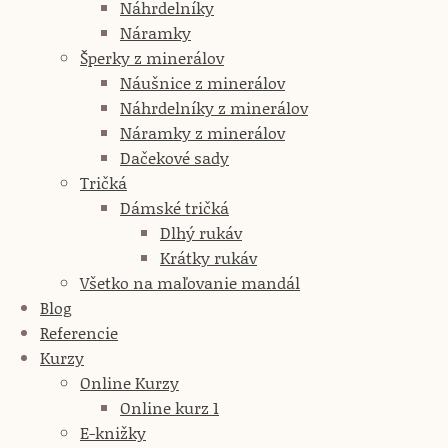
Náhrdelníky
Náramky
Šperky z minerálov
Náušnice z minerálov
Náhrdelníky z minerálov
Náramky z minerálov
Dačekové sady
Tričká
Dámské tričká
Dlhý rukáv
Krátky rukáv
Všetko na maľovanie mandál
Blog
Referencie
Kurzy
Online Kurzy
Online kurz 1
E-knižky