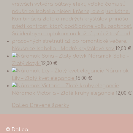
Náušnice Isabella – Modré kryštálové sny
12,00
€
Náramok Sofia –
Zlatý dotyk
12,00
€
Náramok
Lily – Zlatý kvet elegancie
15,00
€
Náramok Victoria – Zlaté kruhy elegancie
12,00
€
DaLea Drevené šperky
© DaLea