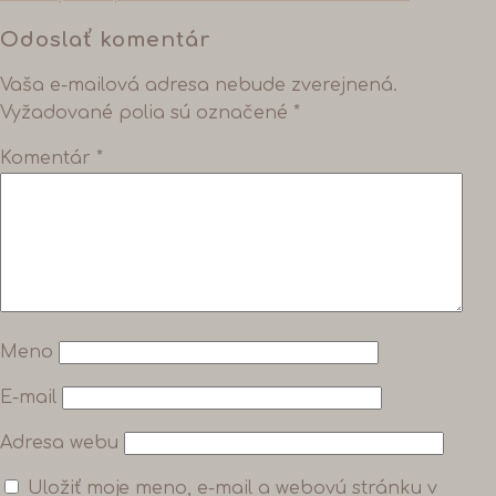
Odoslať komentár
Vaša e-mailová adresa nebude zverejnená.
Vyžadované polia sú označené
*
Komentár
*
Meno
E-mail
Adresa webu
Uložiť moje meno, e-mail a webovú stránku v