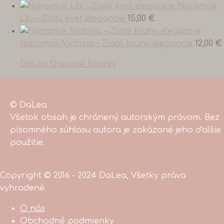
Náramok
Lily – Zlatý kvet elegancie
15,00
€
Náramok Victoria – Zlaté kruhy elegancie
12,00
€
DaLea Drevené šperky
© DaLea
Všetok obsah je chránený autorským právom. Bez
písomného súhlasu autora je zakázané jeho ďalšie
použitie.
Copyright © 2016 - 2024 DaLea, Všetky práva
vyhradené
O nás
Obchodné podmienky