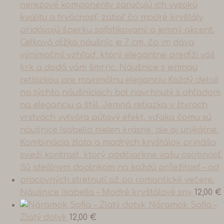
Náušnice Isabella – Modré kryštálové sny
12,00
€
Náramok Sofia –
Zlatý dotyk
12,00
€