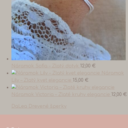
Náramok Sofia – Zlatý dotyk
12,00
€
Náramok
Lily – Zlatý kvet elegancie
15,00
€
Náramok Victoria – Zlaté kruhy elegancie
12,00
€
DaLea Drevené šperky