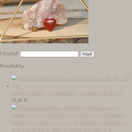
Hľadať:
Produkty
Veľké kružidlo na mandaly, priemer až 90 cm
12,00
€