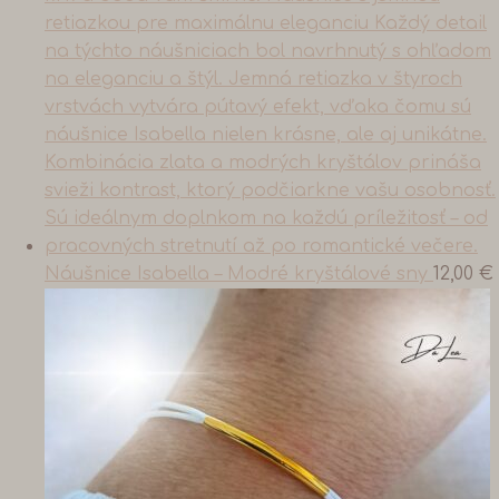
Náušnice Isabella – Modré kryštálové sny
12,00
€