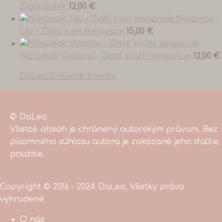
Zlatý dotyk
12,00
€
Náramok
Lily – Zlatý kvet elegancie
15,00
€
Náramok Victoria – Zlaté kruhy elegancie
12,00
€
DaLea Drevené šperky
© DaLea
Všetok obsah je chránený autorským právom. Bez
písomného súhlasu autora je zakázané jeho ďalšie
použitie.
Copyright © 2016 - 2024 DaLea, Všetky práva
vyhradené
O nás