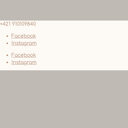
+421 910109840
Facebook
Instagram
Facebook
Instagram
Položky 0
GALÉRIA MANDÁL
ESHOP
MANDALA
ŠPERKY Z DREVA
NÁUŠNICE