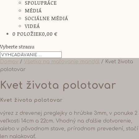
SPOLUPRÁCE
MÉDIÁ
SOCIÁLNE MÉDIÁ
VIDEÁ
0 POLOŽIEK
0,00 €
Vyberte stranu
Domov
/
Všetko na maľovanie mandál
/ Kvet života
polotovar
Kvet života polotovar
Kvet života polotovar
výrez z drevenej preglejky o hrúbke 3mm, v ponuke 2
veľkosti 14cm a 22cm. Vhodný na ďalšie dotvorenie,
alebo v pôvodnom stave, prírodnom prevedení, stačí
len nalakovať.