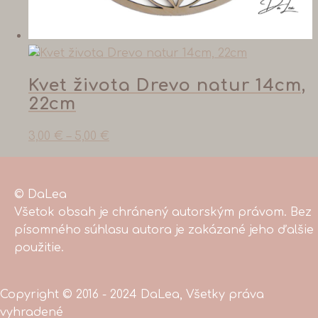
Kvet života Drevo natur 14cm,
22cm
3,00
€
–
5,00
€
© DaLea
Všetok obsah je chránený autorským právom. Bez
písomného súhlasu autora je zakázané jeho ďalšie
použitie.
Copyright © 2016 - 2024 DaLea, Všetky práva
vyhradené