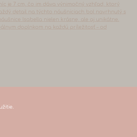
žitie.