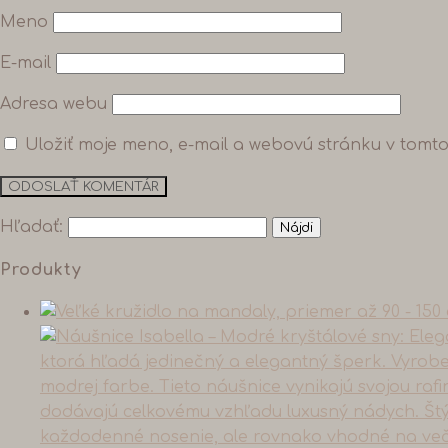
Meno
E-mail
Adresa webu
Uložiť moje meno, e-mail a webovú stránku v tomt
Hľadať:
Produkty