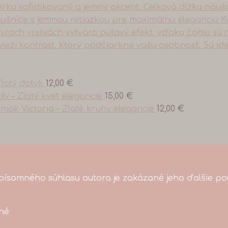
latý dotyk
12,00
€
y – Zlatý kvet elegancie
15,00
€
mok Victoria – Zlaté kruhy elegancie
12,00
€
ísomného súhlasu autora je zakázané jeho ďalšie pou
ené