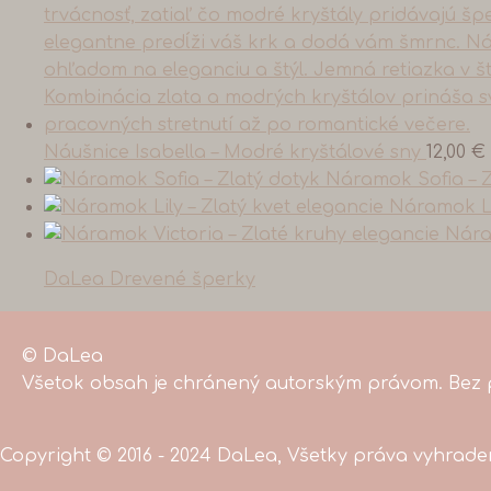
Náušnice Isabella – Modré kryštálové sny
12,00
€
Náramok Sofia – Z
Náramok Lil
Nára
DaLea Drevené šperky
© DaLea
Všetok obsah je chránený autorským právom. Bez p
Copyright © 2016 - 2024 DaLea, Všetky práva vyhrad