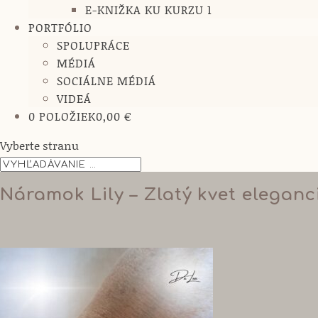
E-KNIŽKA KU KURZU 1
PORTFÓLIO
SPOLUPRÁCE
MÉDIÁ
SOCIÁLNE MÉDIÁ
VIDEÁ
0 POLOŽIEK
0,00 €
Vyberte stranu
Náramok Lily – Zlatý kvet eleganc